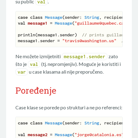
su public
.
val
case
class
Message
(
sender: 
String
, recipient: 
St
val
message1 
= 
Message
(
"guillaume@quebec.ca"
, 
"j
println(message1.sender)  
// prints guillaume@qu
message1.sender = 
"travis@washington.us"
// thi
Ne možete izmijetniti
zato
message1.sender
što je
(tj. nepromjenjiv). Moguće je koristiti i
val
u case klasama ali nije preporučeno.
var
Poređenje
Case klase se porede po strukturi a ne po referenci:
case
class
Message
(
sender: 
String
, recipient: 
St
val
message2 
= 
Message
(
"jorge@catalonia.es"
, 
"gu