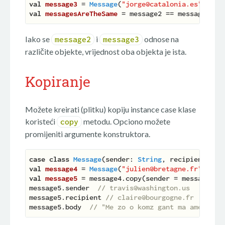
val
message3 
= 
Message
(
"jorge@catalonia.es"
, 
"gu
val
messagesAreTheSame 
= message2 == message3  
/
Iako se
i
odnose na
message2
message3
različite objekte, vrijednost oba objekta je ista.
Kopiranje
Možete kreirati (plitku) kopiju instance case klase
koristeći
metodu. Opciono možete
copy
promijeniti argumente konstruktora.
case
class
Message
(
sender: 
String
, recipient: 
St
val
message4 
= 
Message
(
"julien@bretagne.fr"
, 
"tr
val
message5 
= message4.copy(sender = message4.r
message5.sender  
// travis@washington.us
message5.recipient 
// claire@bourgogne.fr
message5.body  
// "Me zo o komz gant ma amezeg"