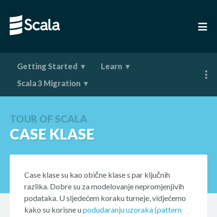
Getting Started
Learn
Scala 3 Migration
TOUR OF SCALA
CASE KLASE
Case klase su kao obične klase s par ključnih
razlika. Dobre su za modelovanje nepromjenjivih
podataka. U sljedećem koraku turneje, vidjećemo
kako su korisne u
podudaranju uzoraka (pattern