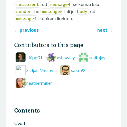
od
se koristi kao
recipient
message4
od
ali je
od
sender
message5
body
kopiran direktno.
message4
←
previous
next
→
Contributors to this page:
ckipp01
ashawley
sujithjay
Srdjan Mitrovic
sake92
heathermiller
Contents
Uvod