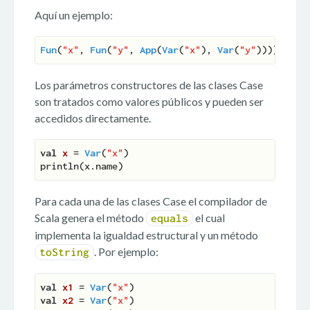
Aquí un ejemplo:
Fun
(
"x"
, 
Fun
(
"y"
, 
App
(
Var
(
"x"
), 
Var
(
"y"
Los parámetros constructores de las clases Case
son tratados como valores públicos y pueden ser
accedidos directamente.
val
x 
= 
Var
(
"x"
)

Para cada una de las clases Case el compilador de
Scala genera el método
el cual
equals
implementa la igualdad estructural y un método
. Por ejemplo:
toString
val
x1 
= 
Var
(
"x"
val
x2 
= 
Var
(
"x"