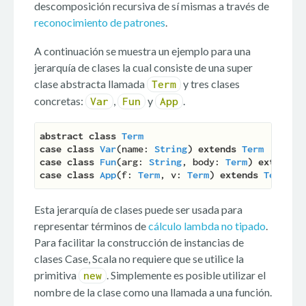
descomposición recursiva de sí mismas a través de
reconocimiento de patrones
.
A continuación se muestra un ejemplo para una
jerarquía de clases la cual consiste de una super
clase abstracta llamada
y tres clases
Term
concretas:
,
y
.
Var
Fun
App
abstract
class
Term
case
class
Var
(
name: 
String
) 
extends
Term
case
class
Fun
(
arg: 
String
, body: 
Term
) 
extends
case
class
App
(
f: 
Term
, v: 
Term
) 
extends
Term
Esta jerarquía de clases puede ser usada para
representar términos de
cálculo lambda no tipado
.
Para facilitar la construcción de instancias de
clases Case, Scala no requiere que se utilice la
primitiva
. Simplemente es posible utilizar el
new
nombre de la clase como una llamada a una función.