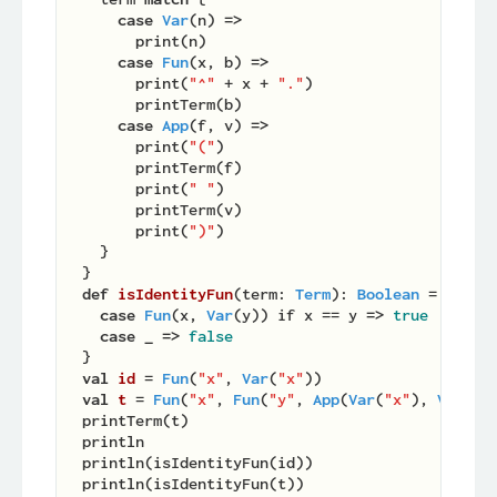
case
Var
(n) 
=>
        print(n)

case
Fun
(x, b) 
=>
        print(
"^"
 + x + 
"."
)

        printTerm(b)

case
App
(f, v) 
=>
        print(
"("
)

        printTerm(f)

        print(
" "
)

        printTerm(v)

        print(
")"
)

    }

  }

def
isIdentityFun
(
term: 
Term
): 
Boolean
 = term 
case
Fun
(x, 
Var
(y)) if x == y 
=>
true
case
_
=>
false
  }

val
id 
= 
Fun
(
"x"
, 
Var
(
"x"
))

val
t 
= 
Fun
(
"x"
, 
Fun
(
"y"
, 
App
(
Var
(
"x"
), 
Var
(
"y
  printTerm(t)

  println

  println(isIdentityFun(id))

  println(isIdentityFun(t))
