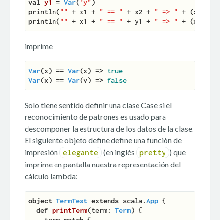
val
y1 
= 
Var
(
"y"
)

println(
""
 + x1 + 
" == "
 + x2 + 
" => "
 + (x1 == x
println(
""
 + x1 + 
" == "
 + y1 + 
" => "
imprime
Var
(x) == 
Var
(x) 
=>
true
Var
(x) == 
Var
(y) 
=>
false
Solo tiene sentido definir una clase Case si el
reconocimiento de patrones es usado para
descomponer la estructura de los datos de la clase.
El siguiente objeto define define una función de
impresión
(en inglés
) que
elegante
pretty
imprime en pantalla nuestra representación del
cálculo lambda:
object
TermTest
extends
 scala.
App
{

def
printTerm
(
term: 
Term
) {
    term 
match
 {
