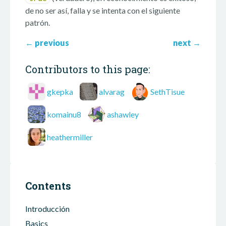
de no ser así, falla y se intenta con el siguiente
patrón.
←
previous
next
→
Contributors to this page:
gkepka
alvarag
SethTisue
komainu8
ashawley
heathermiller
Contents
Introducción
Basics