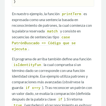
En nuestro ejemplo, la función
es
printTerm
expresada como una sentencia basada en
reconocimiento de patrones, la cual comienza con
la palabra reservada
y consiste en
match
secuencias de sentencias tipo
case
PatrónBuscado => Código que se
.
ejecuta
El programa de arriba también define una función
la cual comprueba si un
isIdentityFun
término dado se corresponde con una función
identidad simple. Ese ejemplo utiliza patrones y
comparaciones más avanzadas (obsérvese la
guarda
). Tras reconocer un patrón con
if x==y
un valor dado, se evalúa la comparación (definida
después de la palabra clave
). Si retorna
if
(verdadero), el reconocimiento es exitoso;
true