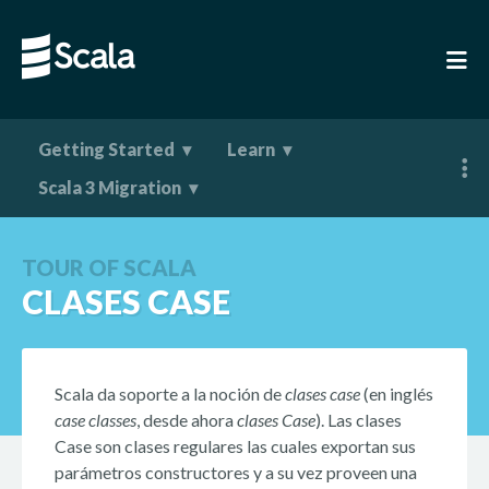
Getting Started
Learn
Scala 3 Migration
TOUR OF SCALA
CLASES CASE
Scala da soporte a la noción de
clases case
(en inglés
case classes
, desde ahora
clases Case
). Las clases
Case son clases regulares las cuales exportan sus
parámetros constructores y a su vez proveen una