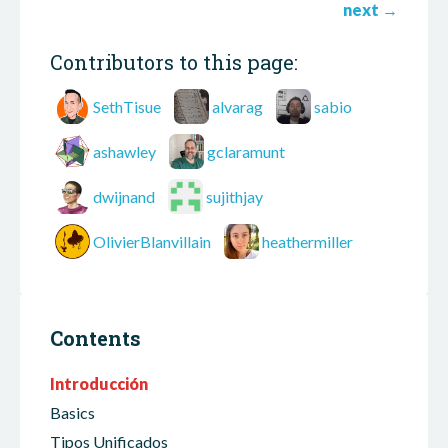
next
→
Contributors to this page:
SethTisue
alvarag
sabio
ashawley
gclaramunt
dwijnand
sujithjay
OlivierBlanvillain
heathermiller
Contents
Introducción
Basics
Tipos Unificados