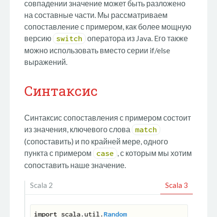
совпадении значение может быть разложено
на составные части. Мы рассматриваем
сопоставление с примером, как более мощную
версию
оператора из Java. Eго также
switch
можно использовать вместо серии if/else
выражений.
Синтаксис
Синтаксис сопоставления с примером состоит
из значения, ключевого слова
match
(сопоставить) и по крайней мере, одного
пункта с примером
, с которым мы хотим
case
сопоставить наше значение.
Scala 2
Scala 3
import
 scala.util.
Random