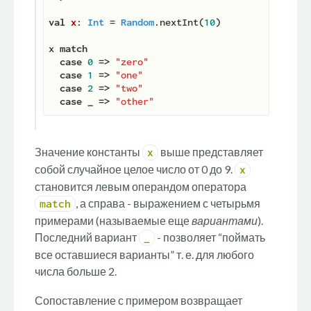
val
x
: 
Int
 = 
Random
.nextInt(
10
)

x 
match
case
0
=>
"zero"
case
1
=>
"one"
case
2
=>
"two"
case
_
=>
"other"
Значение константы
выше представляет
x
собой случайное целое число от 0 до 9.
x
становится левым операндом оператора
, а справа - выражением с четырьмя
match
примерами (называемые еще
вариантами
).
Последний вариант
- позволяет “поймать
_
все оставшиеся варианты” т. е. для любого
числа больше 2.
Сопоставление с примером возвращает