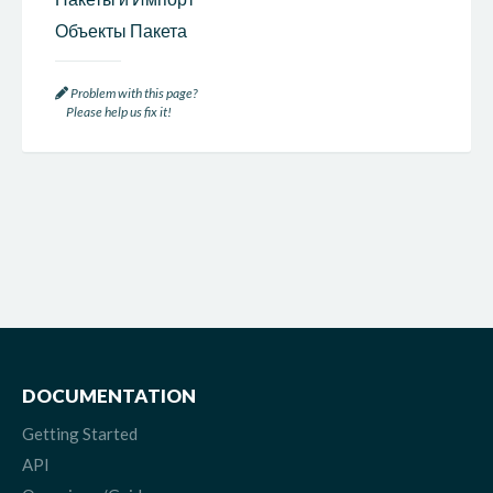
Объекты Пакета
Problem with this page?
Please help us fix it!
DOCUMENTATION
Getting Started
API