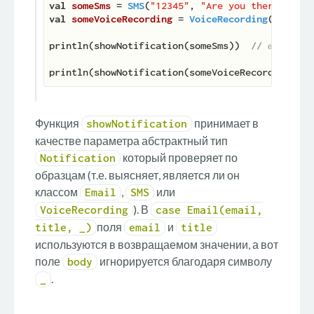
val
someSms 
= 
SMS
(
"12345"
, 
"Are you there?"
val
someVoiceRecording 
= 
VoiceRecording
(
"Tom"
, 
println(showNotification(someSms))  
// выводит 
println(showNotification(someVoiceRecording))  
Функция
принимает в
showNotification
качестве параметра абстрактный тип
который проверяет по
Notification
образцам (т.е. выясняет, является ли он
классом
,
или
Email
SMS
). В
VoiceRecording
case Email(email,
поля
и
title, _)
email
title
используются в возвращаемом значении, а вот
поле
игнорируется благодаря символу
body
.
_