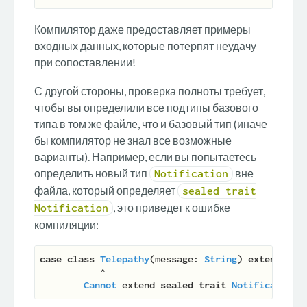
Компилятор даже предоставляет примеры
входных данных, которые потерпят неудачу
при сопоставлении!
С другой стороны, проверка полноты требует,
чтобы вы определили все подтипы базового
типа в том же файле, что и базовый тип (иначе
бы компилятор не знал все возможные
варианты). Например, если вы попытаетесь
определить новый тип
вне
Notification
файла, который определяет
sealed trait
, это приведет к ошибке
Notification
компиляции:
case
class
Telepathy
(
message: 
String
) 
extends
No
           ^

Cannot
 extend 
sealed
trait
Notification