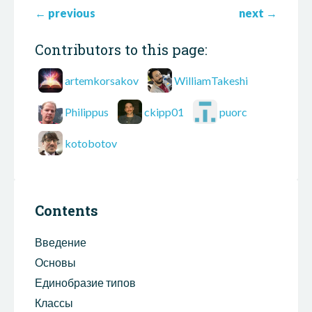
←
previous
next
→
Contributors to this page:
artemkorsakov
WilliamTakeshi
Philippus
ckipp01
puorc
kotobotov
Contents
Введение
Основы
Единобразие типов
Классы