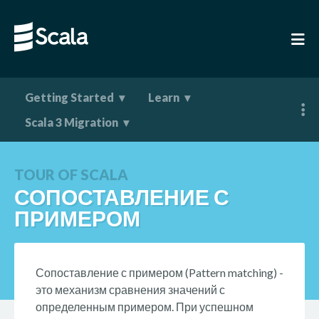
Getting Started
Learn
Scala 3 Migration
TOUR OF SCALA
СОПОСТАВЛЕНИЕ С
ПРИМЕРОМ
Сопоставление с примером (Pattern matching) -
это механизм сравнения значений с
определенным примером. При успешном