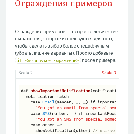
Ограждения примеров
Ограждения примеров - это просто логические
выражения, которые используются для того,
чтобы сделать выбор более специфичным
(убрать лишние варианты). Просто добавьте
после примера.
if <логическое выражение>
Scala 2
Scala 3
def
showImportantNotification
(
notification: 
Not
  notification 
match
case
Email
(sender, 
_
, 
_
) if importantPeople
"You got an email from special someone!"
case
SMS
(number, 
_
) if importantPeopleInfo.
"You got an SMS from special someone!"
case
 other 
=>
      showNotification(other) 
// в этом вариант