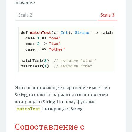
значение.
Scala 2
Scala 3
def
matchTest
(
x: 
Int
): 
String
 = x 
match
case
1
=>
"one"
case
2
=>
"two"
case
_
=>
"other"
matchTest(
3
)  
// выводит "other"
matchTest(
1
)  
// выводит "one"
Это сопоставляющее выражение имеет тип
String, так как все варианты сопоставления
возвращают String. Поэтому функция
возвращает String.
matchTest
Сопоставление с