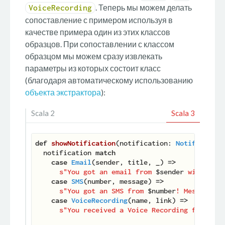
. Теперь мы можем делать
VoiceRecording
сопоставление с примером используя в
качестве примера один из этих классов
образцов. При сопоставлении с классом
образцом мы можем сразу извлекать
параметры из которых состоит класс
(благодаря автоматическому использованию
объекта экстрактора
):
Scala 2
Scala 3
def
showNotification
(
notification: 
Notification
  notification 
match
case
Email
(sender, title, 
_
) 
=>
s"You got an email from 
$sender
 with titl
case
SMS
(number, message) 
=>
s"You got an SMS from 
$number
! Message: 
$
case
VoiceRecording
(name, link) 
=>
s"You received a Voice Recording from 
$na