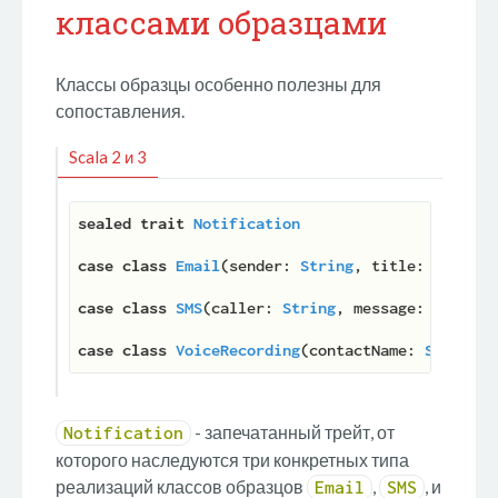
классами образцами
Классы образцы особенно полезны для
сопоставления.
Scala 2 и 3
sealed
trait
Notification
case
class
Email
(
sender: 
String
, title: 
String
,
case
class
SMS
(
caller: 
String
, message: 
String
)
case
class
VoiceRecording
(
contactName: 
String
, 
- запечатанный трейт, от
Notification
которого наследуются три конкретных типа
реализаций классов образцов
,
, и
Email
SMS