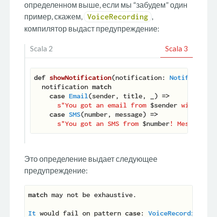
определенном выше, если мы “забудем” один
пример, скажем,
,
VoiceRecording
компилятор выдаст предупреждение:
Scala 2
Scala 3
def
showNotification
(
notification: 
Notification
  notification 
match
case
Email
(sender, title, 
_
) 
=>
s"You got an email from 
$sender
 with titl
case
SMS
(number, message) 
=>
s"You got an SMS from 
$number
! Message: 
$
Это определение выдает следующее
предупреждение:
match
 may not be exhaustive.

It
 would fail on pattern 
case
: 
VoiceRecording
(
_
,