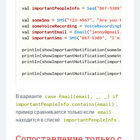
val
importantPeopleInfo 
= 
Seq
(
"867-5309"
, 
"jenn
val
someSms 
= 
SMS
(
"123-4567"
, 
"Are you there?"
val
someVoiceRecording 
= 
VoiceRecording
(
"Tom"
, 
val
importantEmail 
= 
Email
(
"jenny@gmail.com"
, 
"
val
importantSms 
= 
SMS
(
"867-5309"
, 
"I'm here! W
println(showImportantNotification(someSms, impo
println(showImportantNotification(someVoiceReco
println(showImportantNotification(importantEmai
println(showImportantNotification(importantSms,
В варианте
case Email(email, _, _) if
,
importantPeopleInfo.contains(email)
пример сравнивается только если
email
находится в списке
.
importantPeopleInfo
Сопоставление только с