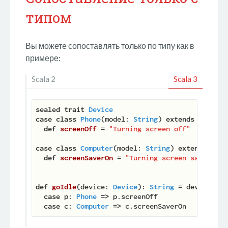
типом
Вы можете сопоставлять только по типу как в
примере:
Scala 2
Scala 3
sealed
trait
Device
case
class
Phone
(
model: 
String
) 
extends
Device
:

def
screenOff
 = 
"Turning screen off"
case
class
Computer
(
model: 
String
) 
extends
Devi
def
screenSaverOn
 = 
"Turning screen saver on.
def
goIdle
(
device: 
Device
): 
String
 = device 
mat
case
 p: 
Phone
=>
 p.screenOff

case
 c: 
Computer
=>