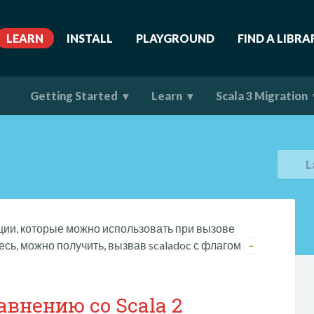
LEARN
INSTALL
PLAYGROUND
FIND A LIBRA
Getting Started
Learn
Scala 3 Migration
L
ции, которые можно использовать при вызове
сь, можно получить, вызвав scaladoc с флагом
-
авнению со Scala 2