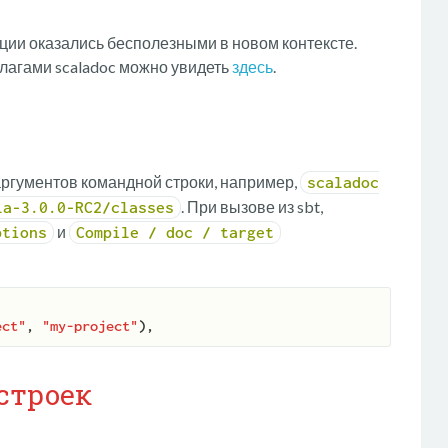
кции оказались бесполезными в новом контексте.
лагами scaladoc можно увидеть
здесь
.
аргументов командной строки, например,
scaladoc
. При вызове из sbt,
la-3.0.0-RC2/classes
и
ptions
Compile / doc / target
ect"
, 
"my-project"
строек