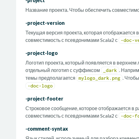
-project
Название проекта. Чтобы обеспечить совместимо
-project-version
Текущая версия проекта, которая отображается в
совместимость с псевдонимами Scala2 с
-doc-v
-project-logo
Логотип проекта, который появляется в верхнем
отдельный логотип с суффиксом
. Наприм
_dark
темы предполагается
. Чтоб
mylogo_dark.png
-doc-logo
-project-footer
Строковое сообщение, которое отображается в р
совместимость с псевдонимами Scala2 с
-doc-f
-comment-syntax
Язык стилей, используемый для разбора коммен