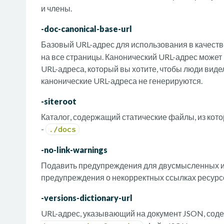
и члены.
-doc-canonical-base-url
Базовый URL-адрес для использования в качест
на все страницы. Канонический URL-адрес може
URL-адреса, который вы хотите, чтобы люди видел
канонические URL-адреса не генерируются.
-siteroot
Каталог, содержащий статические файлы, из кот
-
./docs
-no-link-warnings
Подавить предупреждения для двусмысленных ил
предупреждения о некорректных ссылках ресурсов
-versions-dictionary-url
URL-адрес, указывающий на документ JSON, сод