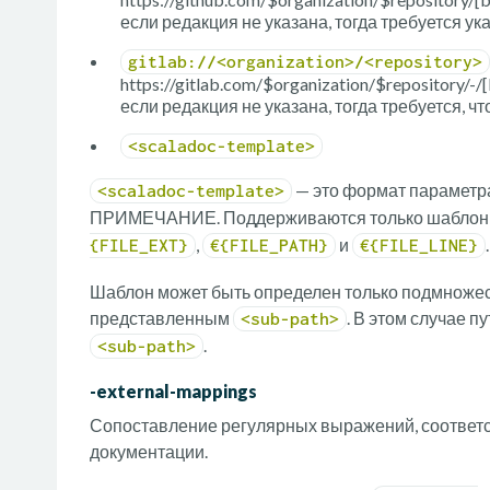
если редакция не указана, тогда требуется ук
gitlab://<organization>/<repository>
https://gitlab.com/$organization/$repository/-/
если редакция не указана, тогда требуется, ч
<scaladoc-template>
— это формат парамет
<scaladoc-template>
ПРИМЕЧАНИЕ. Поддерживаются только шабло
,
и
.
{FILE_EXT}
€{FILE_PATH}
€{FILE_LINE}
Шаблон может быть определен только подмножес
представленным
. В этом случае п
<sub-path>
.
<sub-path>
-external-mappings
Сопоставление регулярных выражений, соответс
документации.