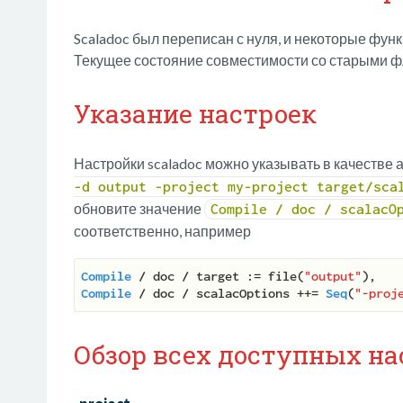
Scaladoc был переписан с нуля, и некоторые фун
Текущее состояние совместимости со старыми ф
Указание настроек
Настройки scaladoc можно указывать в качестве 
-d output -project my-project target/sca
обновите значение
Compile / doc / scalacO
соответственно, например
Compile
 / doc / target := file(
"output"
Compile
 / doc / scalacOptions ++= 
Seq
(
"-proj
Обзор всех доступных на