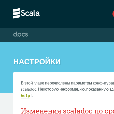
НАСТРОЙКИ
В этой главе перечислены параметры конфигура
scaladoc. Некоторую информацию, показанную зде
.
help
Изменения scaladoc по ср