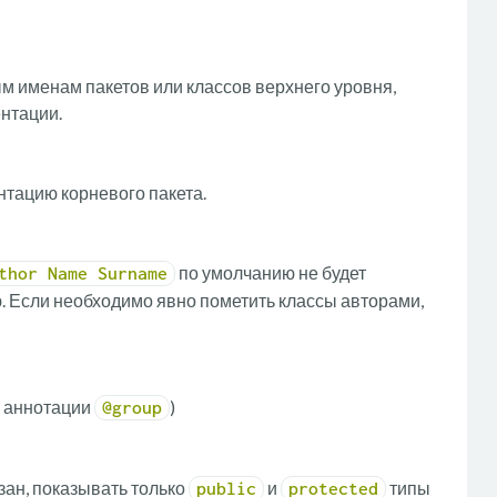
 именам пакетов или классов верхнего уровня,
ентации.
нтацию корневого пакета.
по умолчанию не будет
thor Name Surname
 Если необходимо явно пометить классы авторами,
е аннотации
)
@group
зан, показывать только
и
типы
public
protected