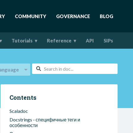
RY
COMMUNITY
GOVERNANCE
BLOG
Tutorials
Reference
API
SIPs
anguage
Contents
Scaladoc
Docstrings - специфичные теги и
особенности