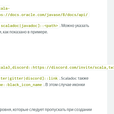
cala-
ps://docs.oracle.com/javase/8/docs/api/
. Можно указать
|scaladoc|javadoc]::<path>
 как показано в примере.
cala3,discord::https://discord.com/invite/scala,tw
. Scaladoc также
tter|gitter|discord]::link
. В этом случае иконки
me::black_icon_name
ровня, которые следует пропускать при создании