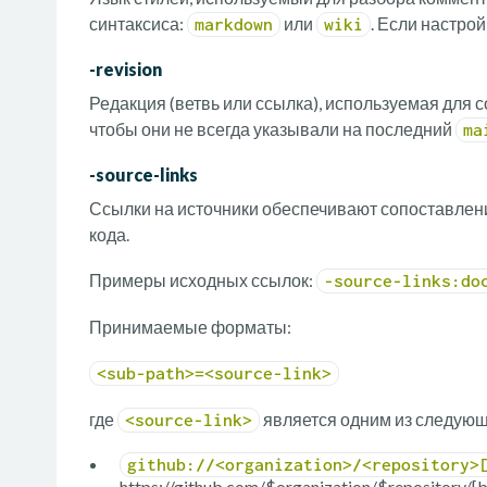
синтаксиса:
или
. Если настрой
markdown
wiki
-revision
Редакция (ветвь или ссылка), используемая для 
чтобы они не всегда указывали на последний
ma
-source-links
Ссылки на источники обеспечивают сопоставлен
кода.
Примеры исходных ссылок:
-source-links:do
Принимаемые форматы:
<sub-path>=<source-link>
где
является одним из следующ
<source-link>
github://<organization>/<repository>
https://github.com/$organization/$repository/[b