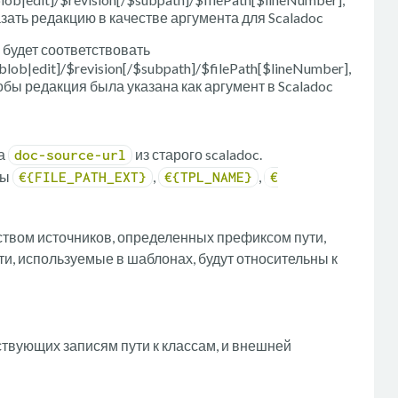
азать редакцию в качестве аргумента для Scaladoc
будет соответствовать
[blob|edit]/$revision[/$subpath]/$filePath[$lineNumber],
тобы редакция была указана как аргумент в Scaladoc
ра
из старого scaladoc.
doc-source-url
ны
,
,
€{FILE_PATH_EXT}
€{TPL_NAME}
€
твом источников, определенных префиксом пути,
ути, используемые в шаблонах, будут относительны к
твующих записям пути к классам, и внешней