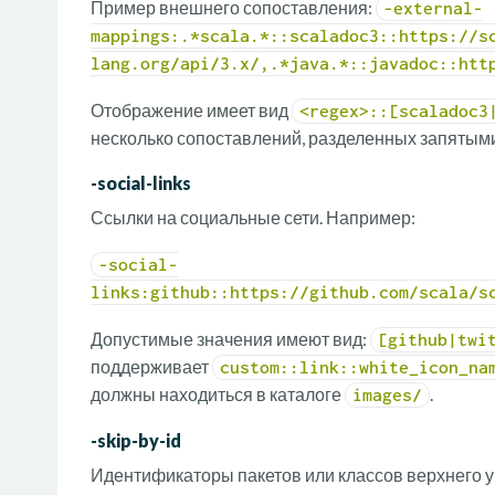
Пример внешнего сопоставления:
-external-
mappings:.*scala.*::scaladoc3::https://s
lang.org/api/3.x/,.*java.*::javadoc::htt
Отображение имеет вид
<regex>::[scaladoc3
несколько сопоставлений, разделенных запятыми,
-social-links
Ссылки на социальные сети. Например:
-social-
links:github::https://github.com/scala/s
Допустимые значения имеют вид:
[github|twi
поддерживает
custom::link::white_icon_na
должны находиться в каталоге
.
images/
-skip-by-id
Идентификаторы пакетов или классов верхнего у