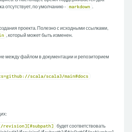
ка отсутствует, по умолчанию -
.
markdown
создания проекта. Полезно с исходными ссылками,
, который может быть изменен.
in
ие между файлом в документации и репозиторием
cs=github://scala/scala3/main#docs
их:
будет соответствовать
[/revision][#subpath]
lob|edit]/$revision[/$subpath]/$filePath[$lineNumber],