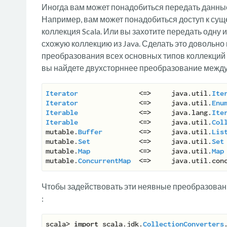
Иногда вам может понадобиться передать данные
Например, вам может понадобиться доступ к суще
коллекция Scala. Или вы захотите передать одну и
схожую коллекцию из Java. Сделать это довольно 
преобразования всех основных типов коллекций
вы найдете двухсторннее преобразование межд
Iterator
               <
=>
     java.util.
Ite
Iterator
               <
=>
     java.util.
Enu
Iterable
               <
=>
     java.lang.
Ite
Iterable
               <
=>
     java.util.
Col
mutable.
Buffer
         <
=>
     java.util.
Lis
mutable.
Set
            <
=>
     java.util.
Set
mutable.
Map
            <
=>
     java.util.
Map
mutable.
ConcurrentMap
  <
=>
     java.util.con
Чтобы задействовать эти неявные преобразован
:
scala> 
import
 scala.jdk.
CollectionConverters