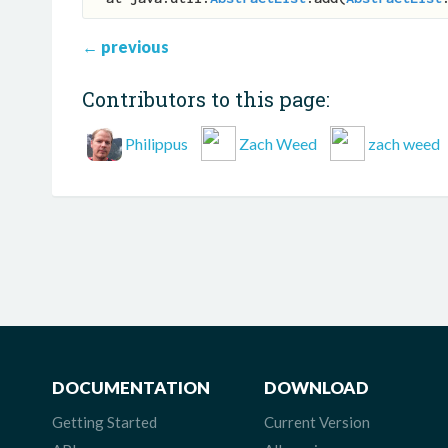
←
previous
Contributors to this page:
Philippus
Zach Weed
zach weed
DOCUMENTATION
DOWNLOAD
Getting Started
Current Version