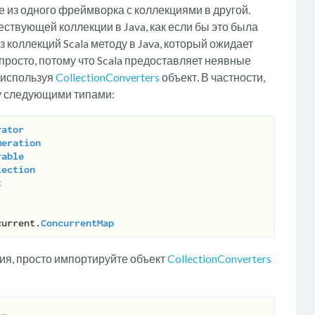
 из одного фреймворка с коллекциями в другой.
ствующей коллекции в Java, как если бы это была
з коллекций Scala методу в Java, который ожидает
просто, потому что Scala предоставляет неявные
 используя
CollectionConverters
объект. В частности,
у следующими типами:
rator
meration
rable
lection
t
current.
ConcurrentMap
ия, просто импортируйте объект
CollectionConverters
.
_