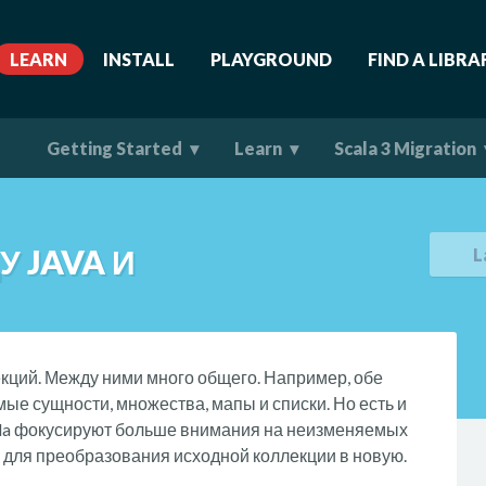
LEARN
INSTALL
PLAYGROUND
FIND A LIBRA
Getting Started
Learn
Scala 3 Migration
 JAVA И
L
ллекций. Между ними много общего. Например, обе
ые сущности, множества, мапы и списки. Но есть и
cala фокусируют больше внимания на неизменяемых
 для преобразования исходной коллекции в новую.