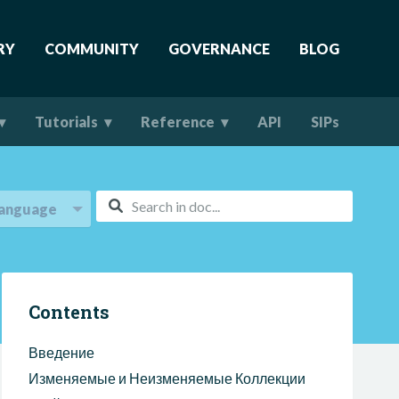
RY
COMMUNITY
GOVERNANCE
BLOG
Tutorials
Reference
API
SIPs
anguage
Contents
Введение
Изменяемые и Неизменяемые Коллекции