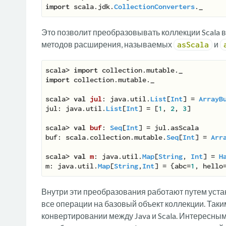
import
 scala.jdk.
CollectionConverters
.
_
Это позволит преобразовывать коллекции Scala 
методов расширения, называемых
и
asScala
scala> 
import
 collection.mutable.
_
import
 collection.mutable.
_
scala> 
val
jul
: java.util.
List
[
Int
] = 
ArrayB
jul: java.util.
List
[
Int
] = [
1
, 
2
, 
3
]

scala> 
val
buf
: 
Seq
[
Int
] = jul.asScala

buf: scala.collection.mutable.
Seq
[
Int
] = 
Arr
scala> 
val
m
: java.util.
Map
[
String
, 
Int
] = 
H
m: java.util.
Map
[
String
,
Int
] = {abc=
1
, hello
Внутри эти преобразования работают путем уста
все операции на базовый объект коллекции. Таки
конвертировании между Java и Scala. Интересным