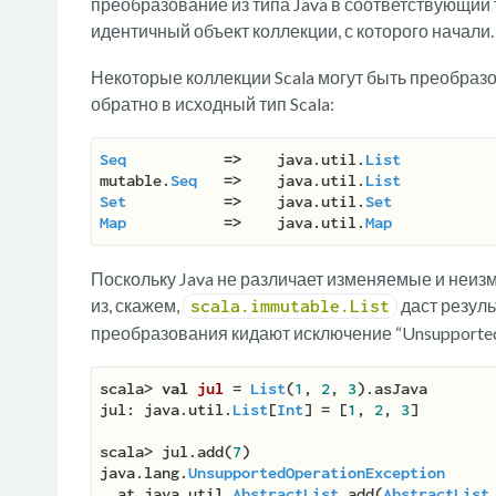
преобразование из типа Java в соответствующий ти
идентичный объект коллекции, с которого начали.
Некоторые коллекции Scala могут быть преобразо
обратно в исходный тип Scala:
Seq
=>
    java.util.
List
mutable.
Seq
=>
    java.util.
List
Set
=>
    java.util.
Set
Map
=>
    java.util.
Map
Поскольку Java не различает изменяемые и неиз
из, скажем,
даст резул
scala.immutable.List
преобразования кидают исключение “UnsupportedO
scala> 
val
jul 
= 
List
(
1
, 
2
, 
3
).asJava

jul: java.util.
List
[
Int
] = [
1
, 
2
, 
3
]

scala> jul.add(
7
)

java.lang.
UnsupportedOperationException
  at java.util.
AbstractList
.add(
AbstractList