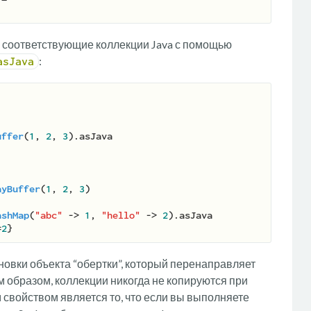
в соответствующие коллекции Java с помощью
:
asJava
uffer
(
1
, 
2
, 
3
).asJava

ayBuffer
(
1
, 
2
, 
3
)

ashMap
(
"abc"
 -> 
1
, 
"hello"
 -> 
2
).asJava

=
2
новки объекта “обертки”, который перенаправляет
м образом, коллекции никогда не копируются при
 свойством является то, что если вы выполняете