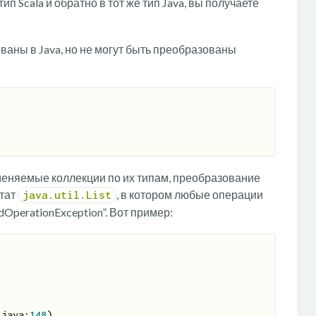
п Scala и обратно в тот же тип Java, вы получаете
ваны в Java, но не могут быть преобразованы
меняемые коллекции по их типам, преобразование
ьтат
, в котором любые операции
java.util.List
perationException”. Вот пример:
.java:
148